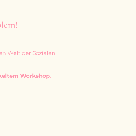
blem!
en Welt der Sozialen
ickeltem Workshop
.