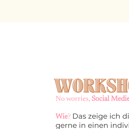
No worrie
s,
Social Medie
Das zeige ich d
W
ie
?
gerne in
einen indiv