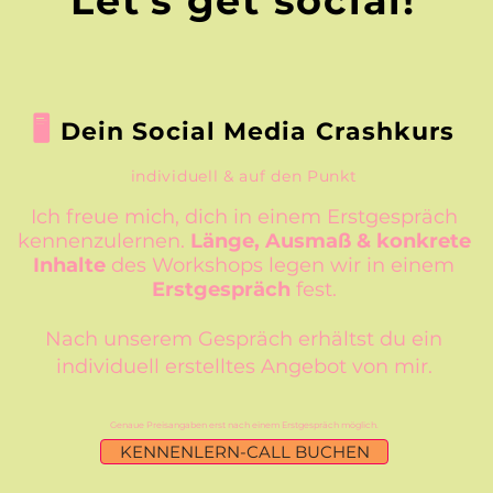
Let's get social!
🖥️
Dein Social Media Crashkurs
individuell & auf den Punkt
Ich freue mich, dich in einem Erstgespräch
kennenz
ulernen.
Länge, Ausmaß & konkrete
Inhalte
des Workshops legen wir in einem
Erstgespräch
fest.
Nach unserem Gespräch erhältst du ein
individuell erstelltes Angebot von mir.
Genaue Preisangaben erst nach einem Erstgespräch möglich.
KENNENLERN-CALL BUCHEN