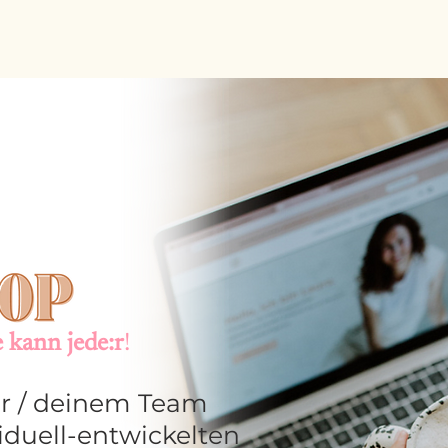
 kann jede:r
!
ir / deinem Team
iduell-
entwickelten