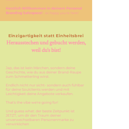
Herzlich Willkommen in deinem Personal
Branding Safespace!
- so happy you're here!
Einzigartigkeit statt Einheitsbrei
Herausstechen und gebucht werden,
weil du's bist!
Jap, das ist kein Märchen, sondern deine
Geschichte, wie du aus deiner Brand-Raupe
zum Schmetterling wirst.
Endlich nicht nur sicht- sondern auch fühlbar
für deine Soulclients werden und mit
Leichtigkeit deine Angebote verkaufen.
That's the vibe we're going for!
Und guess what: der beste Zeitpunkt ist
JETZT, um dir den Traum deiner
unverwechselbaren Personenmarke zu
verwirklichen