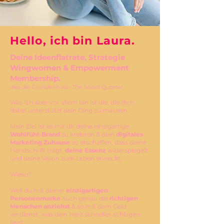
Hello, ich bin Laura.
Deine Ideenflatrate, Strategie
Wingwomen & Empowerment
Membership.
aka die Gründerin von The Social Quarter
Was ich aber vor allem bin ist die, die dich
dabei unterstützt dein Ding zu machen.
Mein Ziel ist es mit dir deine einzigartige
Wohlfühl-Brand
zu kreieren & dein
digitales
Marketing Zuhause
zu erschaffen, dass deine
Handschrift trägt,
deine Essenz
widerspiegelt
und deine Vision zum Leben erweckt.
Wieso?
Weil du mit deiner
einzigartigen
Personenmarke
auch genau die
richtigen
Menschen anziehst
& so mit dem Geld
verdienst, was dein Herz schneller schlagen
lässt
.