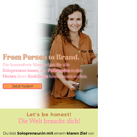
für 0€
Die kostenfreie Masterclass für alle
Solopreneur:innen
, die
Fußstapfen
in den
Herzen
ihrer
Soulclients
hinterlassen wollen.
Jetzt holen!
Let's be honest!
Die Welt braucht dich!
Du bist
Solopreneur:in mit
einem
klaren Ziel
vor