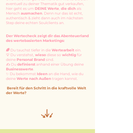
eventuell zu deiner Thematik gut verkaufen,
hier geht es um
DEINE Werte
,
die dich
als
Mensch
ausmachen
. Denn nur das ist echt,
authentisch & zieht dann auch im nächsten
Step deine echten Soulclients an.
Der Wertech
eck zeigt dir das Abenteuerland
des wertebasierten Marketings:
🌈
Du
tauchst tiefer in die
Wertearbeit
ein.
💡 Du verstehst,
wieso
diese so
wichtig
für
deine
Personal Brand
sind.
✍️ Du
definierst
anhand einer Übung deine
Businesswerte
.
✨ Du bekommst
Ideen
an die Hand, wie du
deine
Werte nach Außen
tragen kannst.
Bereit für den Schritt in die kraftvolle Welt
der Werte?