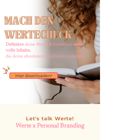
Definiere
deine Werte & kreiere so
wert-
volle
Inhalte
,
die deine absoluten Soulclients anziehen.
Hier downloaden!
Let's talk Werte!
Werte x Personal Branding