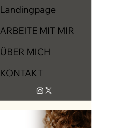
Landingpage
ARBEITE MIT MIR
ÜBER MICH
KONTAKT
für 0€