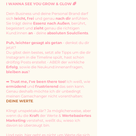
I WANNA SEE YOU GROW & GLOW 🌈
Dein Business und deine Personal Brand darf
sich
leicht, frei
und genau
nach dir
anfühlen.
Sie trägt deine
Essenz nach Außen
, berührt,
begeistert und
zieht
genau die richtigen
Kund:innen
an
- deine
absoluten Soulclients
.
Puh, leichter gesagt als getan
- denkst du dir
jetzt?
Du gibst dein bestes, setzt alle Tipps um die dir
Instagram in die Timeline spült, hast schon
drölfzig Posts erstellst - ABER der wirkliche
Erfolg
, sowie die Neukund:innenanfragen,
bleiben aus
?
➡️
Trust me, I've been there too!
Ich weiß, wie
ermüdend
und
frustrierend
das sein kann.
Genau deshalb möchte ich dir unbedingt
meinen Gamechanger nicht vorenthalten:
DEINE WERTE
.
Klingt unspektakulär? Ja möglicherweise, aber
wenn du die
Kraft
der Werte &
Wertebasiertes
Marketing
verstehst, weißt du, wieso ich
davon so überzeugt bin.
Und nein, hier geht es nicht um Werte die sich